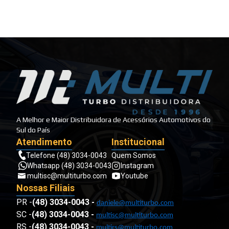
A Melhor e Maior Distribuidora de Acessórios Automotivos do
Sul do País
Atendimento
Institucional
Telefone (48) 3034-0043
Quem Somos
Whatsapp (48) 3034-0043
Instagram
multisc@multiturbo.com
Youtube
Nossas Filiais
PR -
(48) 3034-0043
-
daniele@multiturbo.com
SC -
(48) 3034-0043
-
multisc@multiturbo.com
RS -
(48) 3034-0043
-
multirs@multiturbo.com