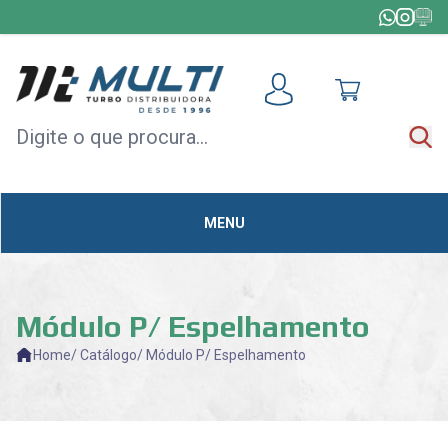
HOME
+
TODAS AS CATEGORIAS
MÓDULOS
DE
ACELERAÇÃO
MENU
CAPOTAS
MULTIMÍDIA
OUTLET
Módulo P/ Espelhamento
Home
/ Catálogo
/ Módulo P/ Espelhamento