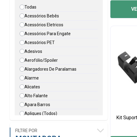
Todas
VE
Acessórios Bebês
Acessórios Eletricos
Acessórios Para Engate
Acessórios PET
Adesivos
Aerofólio/Spoiler
Alargadores De Paralamas
Alarme
Alicates
Alto Falante
Apara Barros
Apliques (Todos)
Kit Supor
Apoio De Braço
FILTRE POR
Automação Porta Furgão