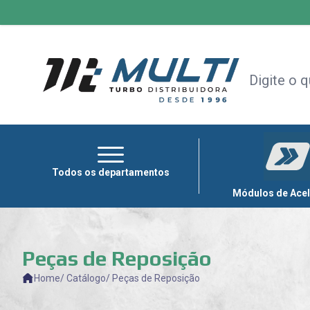
HOME
+
TODAS AS CATEGORIAS
MÓDULOS
DE
ACELERAÇÃO
CAPOTAS
Todos os departamentos
MULTIMÍDIA
Módulos de Ace
OUTLET
Peças de Reposição
Home
/ Catálogo
/ Peças de Reposição