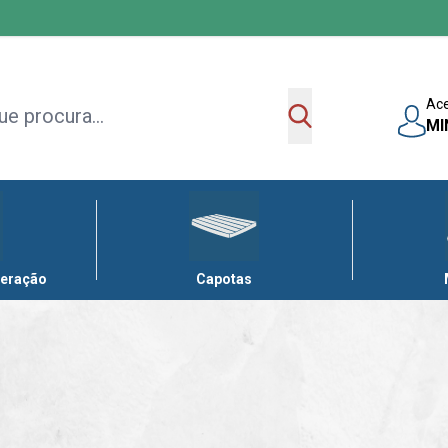
Ac
MI
leração
Capotas