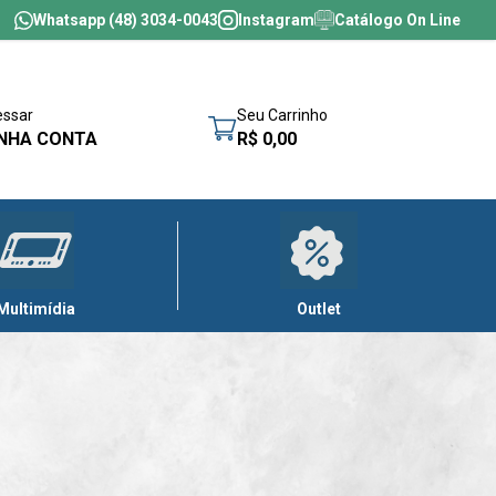
Whatsapp (48) 3034-0043
Instagram
Catálogo On Line
essar
Seu Carrinho
NHA CONTA
R$ 0,00
Multimídia
Outlet