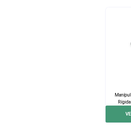
Cortadores
Hummer
Detail Martelinho - Serv.
Hyundai
Engates De Reboque
Iveco
EPI's
Jac
Escadas Automotivas
Jaecoo
Escovas/ Aplicadores
Jeep
Estribo Lateral Alumínio
Jetour
Estribo Lateral Injetado
Kia
Estribo Lateral Tubolar
Lada
Estribo Traseiro
Land Rover
Estribos Elétricos
Leapmotor
Manípul
Extensores De Caçamba
Lifan
Rígida
Faróis Auxiliares
MG
VE
Ferramentas Detail
Mahindra
Ferramentas Oficina
Mazda