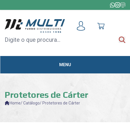
HOME
+
TODAS AS CATEGORIAS
MÓDULOS
DE
ACELERAÇÃO
MENU
CAPOTAS
MULTIMÍDIA
OUTLET
Protetores de Cárter
Home
/ Catálogo
/ Protetores de Cárter