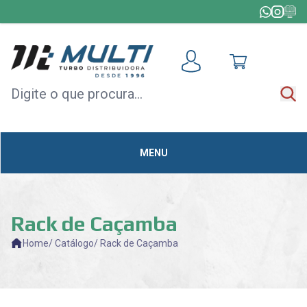
HOME
+
TODAS AS CATEGORIAS
MÓDULOS
DE
ACELERAÇÃO
MENU
CAPOTAS
MULTIMÍDIA
OUTLET
Rack de Caçamba
Home
/ Catálogo
/ Rack de Caçamba