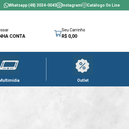
Whatsapp (48) 3034-0043
Instagram
Catálogo On Line
essar
Seu Carrinho
NHA CONTA
R$ 0,00
Multimídia
Outlet