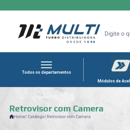
HOME
+
TODAS AS CATEGORIAS
MÓDULOS
DE
ACELERAÇÃO
CAPOTAS
Todos os departamentos
MULTIMÍDIA
Módulos de Ace
OUTLET
Retrovisor com Camera
Home
/ Catálogo
/ Retrovisor com Camera