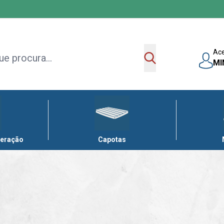
Ac
MI
leração
Capotas