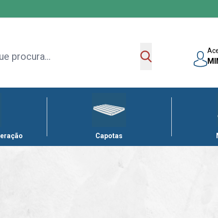
Ac
MI
leração
Capotas