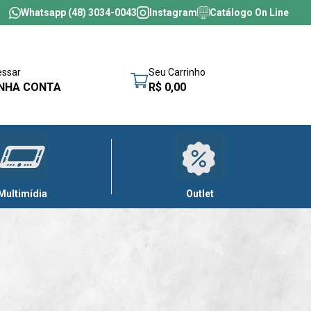
Whatsapp (48) 3034-0043
Instagram
Catálogo On Line
essar
Seu Carrinho
NHA CONTA
R$ 0,00
Multimídia
Outlet