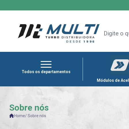
HOME
+
TODAS AS CATEGORIAS
MÓDULOS
DE
ACELERAÇÃO
CAPOTAS
Todos os departamentos
MULTIMÍDIA
Módulos de Ace
OUTLET
Sobre nós
Home
/ Sobre nós