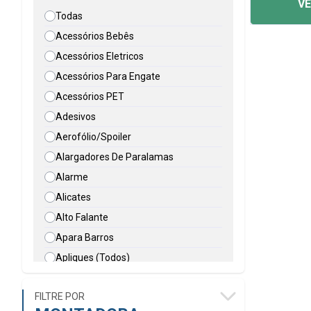
VE
Todas
Acessórios Bebês
Acessórios Eletricos
Acessórios Para Engate
Acessórios PET
Adesivos
Aerofólio/Spoiler
Alargadores De Paralamas
Alarme
Alicates
Alto Falante
Apara Barros
Apliques (Todos)
Apoio De Braço
FILTRE POR
Automação Porta Furgão