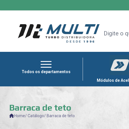
HOME
+
TODAS AS CATEGORIAS
MÓDULOS
DE
ACELERAÇÃO
CAPOTAS
Todos os departamentos
MULTIMÍDIA
Módulos de Ace
OUTLET
Barraca de teto
Home
/ Catálogo
/ Barraca de teto