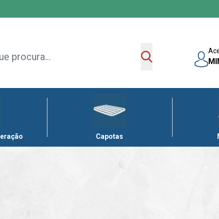
Ac
MI
leração
Capotas