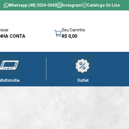
Whatsapp (48) 3034-0043
Instagram
Catálogo On Line
essar
Seu Carrinho
NHA CONTA
R$ 0,00
Multimídia
Outlet