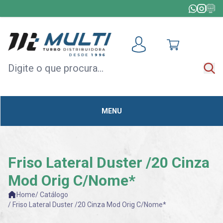
HOME
+
TODAS AS CATEGORIAS
MÓDULOS
DE
ACELERAÇÃO
MENU
CAPOTAS
MULTIMÍDIA
OUTLET
Friso Lateral Duster /20 Cinza
Mod Orig C/Nome*
Home
/ Catálogo
/ Friso Lateral Duster /20 Cinza Mod Orig C/Nome*