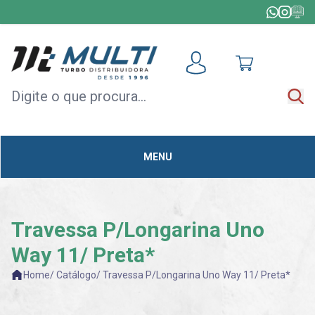
HOME
+
TODAS AS CATEGORIAS
MÓDULOS
DE
ACELERAÇÃO
MENU
CAPOTAS
MULTIMÍDIA
OUTLET
Travessa P/Longarina Uno
Way 11/ Preta*
Home
/ Catálogo
/ Travessa P/Longarina Uno Way 11/ Preta*